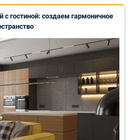
й с гостиной: создаем гармоничное
остранство