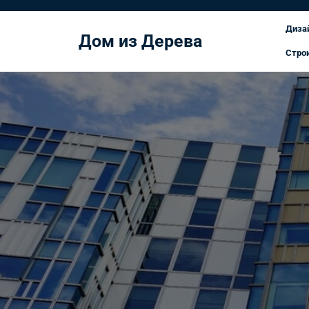
Перейти
к
Диза
Дом из Дерева
содержимому
Стро