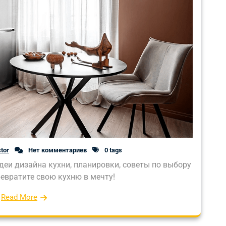
tor
Нет комментариев
0 tags
идеи дизайна кухни, планировки, советы по выбору
ревратите свою кухню в мечту!
Read More