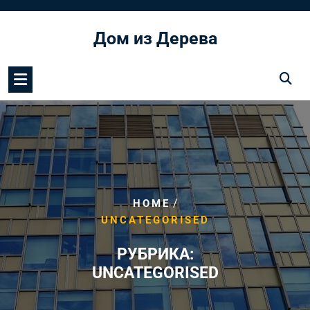
Перейти
к
Дом из Дерева
содержимому
/
HOME
UNCATEGORISED
РУБРИКА:
UNCATEGORISED