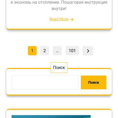
и экономь на отоплении. Пошаговая инструкция
внутри!
Read More
Пагинация
Страница
Страница
Страница
1
2
…
101
записей
Поиск
Поиск