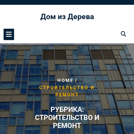
Перейти
к
Дом из Дерева
содержимому
/
HOME
СТРОИТЕЛЬСТВО И
РЕМОНТ
РУБРИКА:
СТРОИТЕЛЬСТВО И
РЕМОНТ