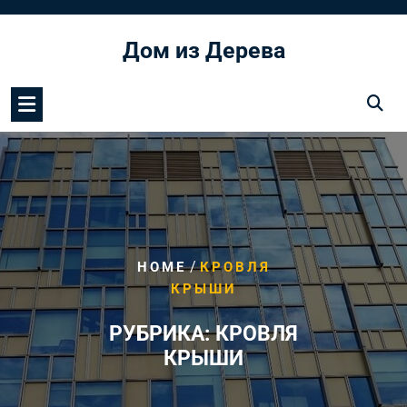
Перейти
к
Дом из Дерева
содержимому
/
HOME
КРОВЛЯ
КРЫШИ
РУБРИКА:
КРОВЛЯ
КРЫШИ