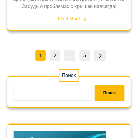
Забудь о проблемах с крышей навсегда!
Read More
Пагинация
Страница
Страница
Страница
1
2
…
5
записей
Поиск
Поиск