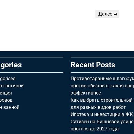
Следующая
Далее
запись
gories
Recent Posts
gorised
Противотаранные шлагбау
н гостиной
против обычных: какая за
ляция
эффективнее
ровод
Как выбрать строительный 
н ванной
для разных видов работ
Ипотека и инвестиции в ЖК
Ситизен на Вишневой улице
прогноз до 2027 года