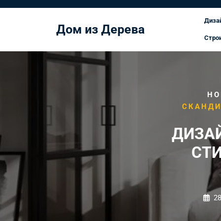
Перейти
к
Диза
Дом из Дерева
содержимому
Стро
HO
СКАНДИ
ДИЗА
СТИ
2