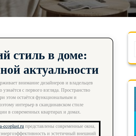
й стиль в доме:
чной актуальности
ерживает внимание дизайнеров и владельцев
о узнаётся с первого взгляда. Пространство
при этом остаётся функциональным и
этому интерьер в скандинавском стиле
ции в современных квартирах и домах.
a-ecoplast.ru
представлены современные окна,
, энергоэффективность и эстетичный внешний