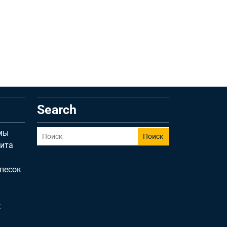
Search
мы
Поиск
щита
песок
: