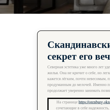
Скандинавски
секрет его ве
Северная эстетика уже много лет уд
жилья. Она не кричит о себе, но легк
кажется лёгким, почти невесомым, 
продуманным до мелочей. Именно по
продолжает уверенно занимать пози
На странице
https://orenburg.okn
сочетающие в себе надежность