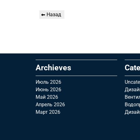
Навигация
Предыдущая
Назад
по
запись
записям
Archieves
Cate
Июль 2026
Uncate
Июнь 2026
Дизай
Май 2026
Венти
Апрель 2026
Водоп
Март 2026
Дизай