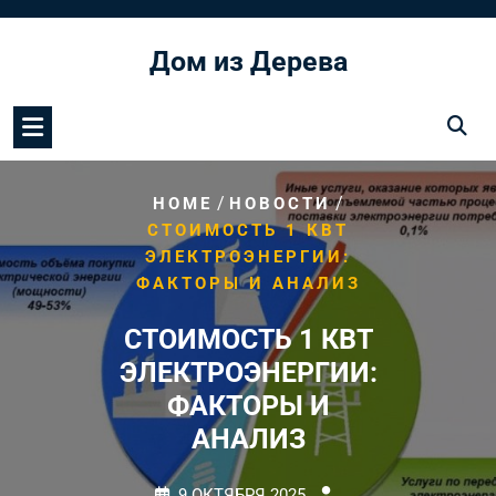
Перейти
к
Дом из Дерева
содержимому
/
/
HOME
НОВОСТИ
СТОИМОСТЬ 1 КВТ
ЭЛЕКТРОЭНЕРГИИ:
ФАКТОРЫ И АНАЛИЗ
СТОИМОСТЬ 1 КВТ
ЭЛЕКТРОЭНЕРГИИ:
ФАКТОРЫ И
АНАЛИЗ
9 ОКТЯБРЯ 2025