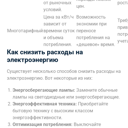
от рыночных
рост
цен.
условий.
Цена за кВт/ч
Возможность
Треб
зависит от
экономии при
прив
Многотарифный
времени суток
переносе
потр
и объема
потребления на
учет
потребления.
«дешевое» время.
Как снизить расходы на
электроэнергию
Существует несколько способов снизить расходы на
электроэнергию. Вот некоторые из них:
Энергосберегающие лампы:
Замените обычные
лампы на светодиодные или энергосберегающие.
Энергоэффективная техника:
Приобретайте
бытовую технику с высоким классом
энергоэффективности.
Оптимизация потребления:
Выключайте