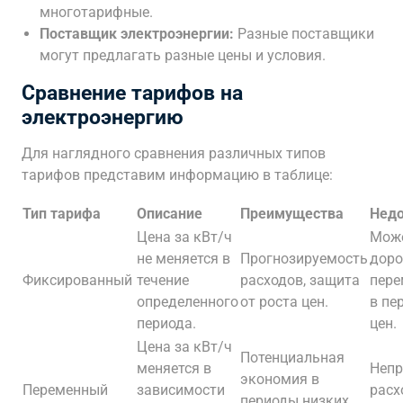
многотарифные.
Поставщик электроэнергии:
Разные поставщики
могут предлагать разные цены и условия.
Сравнение тарифов на
электроэнергию
Для наглядного сравнения различных типов
тарифов представим информацию в таблице:
Тип тарифа
Описание
Преимущества
Недо
Цена за кВт/ч
Мож
не меняется в
Прогнозируемость
доро
Фиксированный
течение
расходов, защита
пере
определенного
от роста цен.
в пе
периода.
цен.
Цена за кВт/ч
Потенциальная
меняется в
Непр
экономия в
Переменный
зависимости
расх
периоды низких